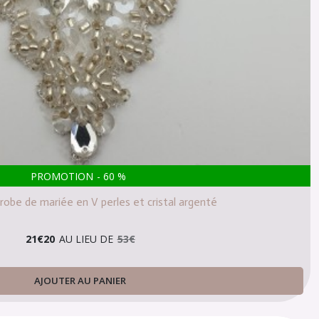
PROMOTION
-
60
%
robe de mariée en V perles et cristal argenté
21
€
20
AU LIEU DE
53
€
AJOUTER AU PANIER