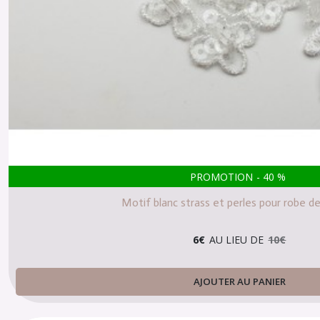
PROMOTION
-
40
%
Motif blanc strass et perles pour robe d
6
€
AU LIEU DE
10
€
AJOUTER AU PANIER