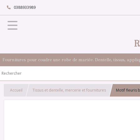
0388933989
R
Fournitures pour coudre une robe de mariée. Dentelle, tissus, appli
Accueil
Tissus et dentelle, mercerie et fournitures
Motif fleuri