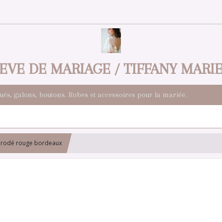
EVE DE MARIAGE / TIFFANY MARI
qués, galons, boutons. Robes et accessoires pour la mariée.
s brodé rouge bordeaux