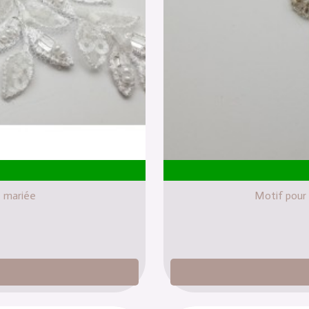
e mariée
Motif pour 