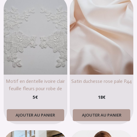
Motif en dentelle ivoire clair
Satin duchesse rose pale P44
feuille fleurs pour robe de
mariée
5
€
18
€
AJOUTER AU PANIER
AJOUTER AU PANIER