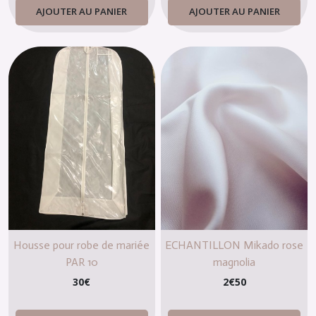
AJOUTER AU PANIER
AJOUTER AU PANIER
Housse pour robe de mariée
ECHANTILLON Mikado rose
PAR 10
magnolia
30
€
2
€
50