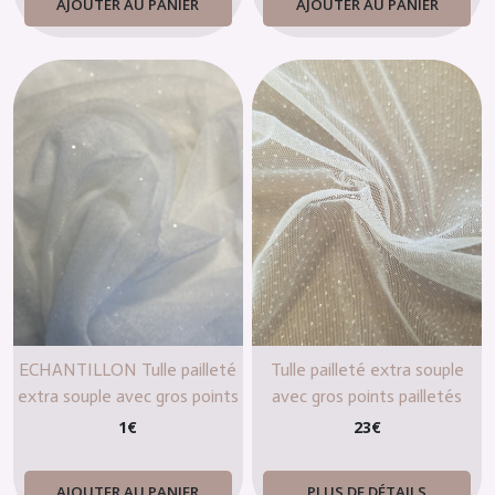
AJOUTER AU PANIER
AJOUTER AU PANIER
ECHANTILLON Tulle pailleté
Tulle pailleté extra souple
extra souple avec gros points
avec gros points pailletés
pailletés (Bianco
1
€
23
€
AJOUTER AU PANIER
PLUS DE DÉTAILS