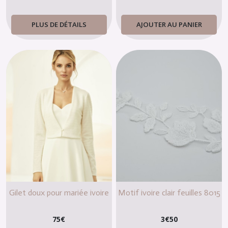
(41)
PLUS DE DÉTAILS
AJOUTER AU PANIER
Fleurs
et
broches
(6)
Coupons
et
bonnes
affaires
(20)
Afficher
les
résultats
Gilet doux pour mariée ivoire
Motif ivoire clair feuilles 8015
75
€
3
€
50