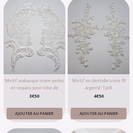
Motif arabasque ivoire perles
Motif en dentelle ivoire fil
et sequins pour robe de
argenté T368
mariée
3
€
50
4
€
50
AJOUTER AU PANIER
AJOUTER AU PANIER