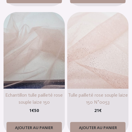
Echantillon tulle pailleté rose
Tulle pailleté rose souple laize
souple laize 150
150 N°0053
1
€
50
21
€
AJOUTER AU PANIER
AJOUTER AU PANIER