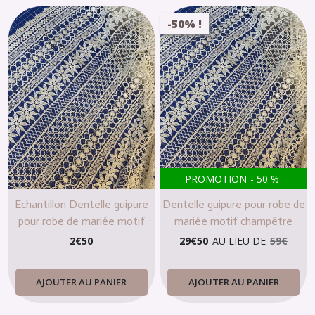
-50% !
PROMOTION
-
50
%
Echantillon Dentelle guipure
Dentelle guipure pour robe de
pour robe de mariée motif
mariée motif champêtre
champêtre écru
ivoire crème écru
2
€
50
29
€
50
AU LIEU DE
59
€
AJOUTER AU PANIER
AJOUTER AU PANIER