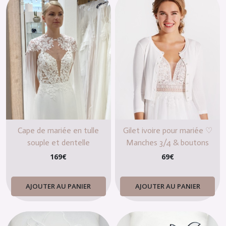
Cape de mariée en tulle
Gilet ivoire pour mariée ♡
souple et dentelle
Manches 3/4 & boutons
perles nacrées – Élégant pour
169
€
69
€
mariage
AJOUTER AU PANIER
AJOUTER AU PANIER