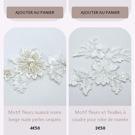
AJOUTER AU PANIER
AJOUTER AU PANIER
Motif fleurs nuancé ivoire
Motif fleurs et feuilles à
beige nude perles sequins
coudre pour robe de mariée
T709
T670
4
€
50
3
€
50