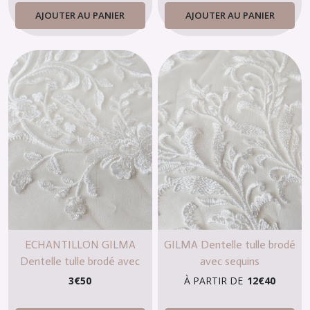
AJOUTER AU PANIER
AJOUTER AU PANIER
ECHANTILLON GILMA
GILMA Dentelle tulle brodé
Dentelle tulle brodé avec
avec sequins
sequins
3
€
50
À PARTIR DE
12
€
40