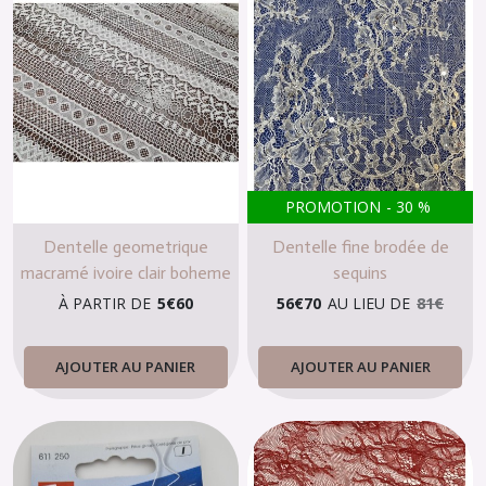
PROMOTION
-
30
%
Dentelle geometrique
Dentelle fine brodée de
macramé ivoire clair boheme
sequins
vintage
À PARTIR DE
5
€
60
56
€
70
AU LIEU DE
81
€
AJOUTER AU PANIER
AJOUTER AU PANIER