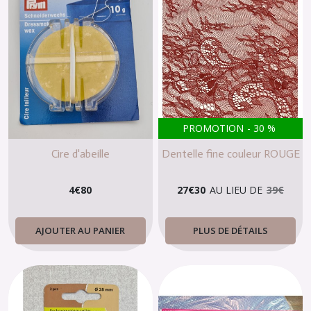
PROMOTION
-
30
%
Cire d'abeille
Dentelle fine couleur ROUGE
4
€
80
27
€
30
AU LIEU DE
39
€
AJOUTER AU PANIER
PLUS DE DÉTAILS