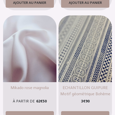
AJOUTER AU PANIER
AJOUTER AU PANIER
Mikado rose magnolia
ECHANTILLON GUIPURE
Motif géométrique Bohème
À PARTIR DE
62
€
50
3
€
90