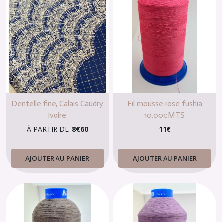
Dentelle fine, Calais Caudry
Fil mousse rose fushia
ivoire
10.000MTS
À PARTIR DE
8
€
60
11
€
AJOUTER AU PANIER
AJOUTER AU PANIER