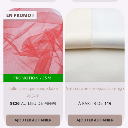
EN PROMO !
PROMOTION
-
35
%
Tulle classique rouge laize
Satin duchesse épais laize 150
295cm
8
€
26
AU LIEU DE
12
€
70
À PARTIR DE
11
€
AJOUTER AU PANIER
AJOUTER AU PANIER