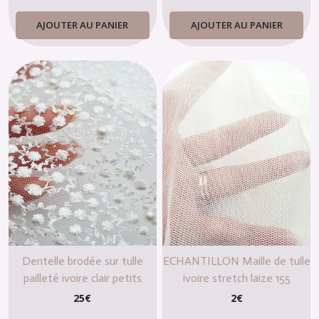
AJOUTER AU PANIER
AJOUTER AU PANIER
Dentelle brodée sur tulle
ECHANTILLON Maille de tulle
pailleté ivoire clair petits
ivoire stretch laize 155
points
25
€
2
€