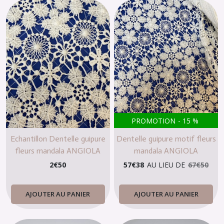
PROMOTION
-
15
%
Echantillon Dentelle guipure
Dentelle guipure motif fleurs
fleurs mandala ANGIOLA
mandala ANGIOLA
2
€
50
57
€
38
AU LIEU DE
67
€
50
AJOUTER AU PANIER
AJOUTER AU PANIER