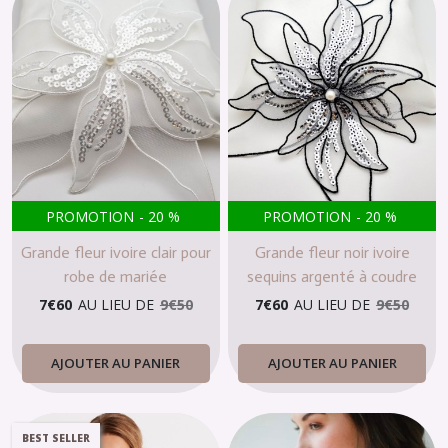
PROMOTION
-
20
%
PROMOTION
-
20
%
Grande fleur ivoire clair pour
Grande fleur noir ivoire
robe de mariée
sequins argenté à coudre
7
€
60
AU LIEU DE
9
€
50
7
€
60
AU LIEU DE
9
€
50
AJOUTER AU PANIER
AJOUTER AU PANIER
BEST SELLER