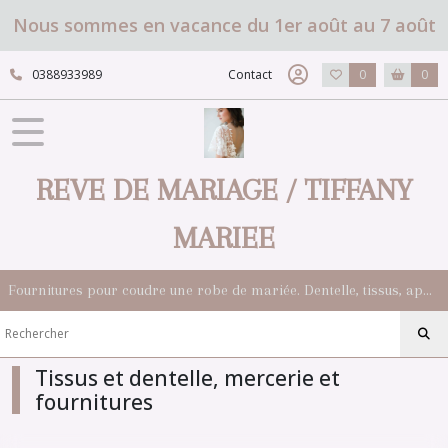
Fermer
Nous sommes en vacance du 1er août au 7 août
0388933989
Contact
0
0
FILTRES
Tous
les
produits
REVE DE MARIAGE / TIFFANY
Tissus
et
dentelle,
MARIEE
mercerie
et
fournitures
Fournitures pour coudre une robe de mariée. Dentelle, tissus, appliqués, galons, boutons. Robes et accessoires pour la mariée.
Dentelle
pour
robe
Tissus et dentelle, mercerie et
de
mariée,
fournitures
guipures
(42)