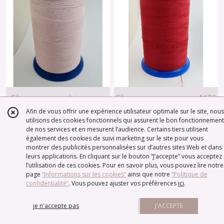
Fil mousse rose clair 10.000
Fil mousse rouge 10.000MTS
MTS
Afin de vous offrir une expérience utilisateur optimale sur le site, nous
utilisons des cookies fonctionnels qui assurent le bon fonctionnement
11
€
11
€
de nos services et en mesurent l’audience. Certains tiers utilisent
également des cookies de suivi marketing sur le site pour vous
montrer des publicités personnalisées sur d’autres sites Web et dans
AJOUTER AU PANIER
AJOUTER AU PANIER
leurs applications. En cliquant sur le bouton “J’accepte” vous acceptez
l’utilisation de ces cookies. Pour en savoir plus, vous pouvez lire notre
page
“Informations sur les cookies”
ainsi que notre
“Politique de
confidentialité“
. Vous pouvez ajuster vos préférences
ici
.
je n'accepte pas
J'ACCEPTE