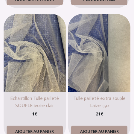
Echantillon Tulle pailleté
Tulle pailleté extra souple
SOUPLE ivoire clair
Laize 150
1
€
21
€
AJOUTER AU PANIER
AJOUTER AU PANIER