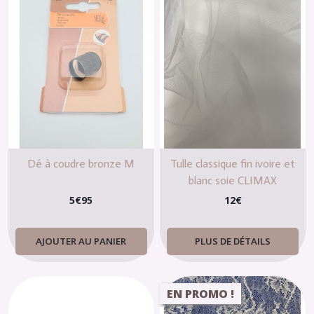
Dé à coudre bronze M
Tulle classique fin ivoire et
blanc soie CLIMAX
5
€
95
12
€
AJOUTER AU PANIER
PLUS DE DÉTAILS
EN PROMO !