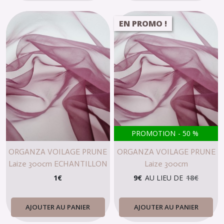
EN PROMO !
PROMOTION
-
50
%
ORGANZA VOILAGE PRUNE
ORGANZA VOILAGE PRUNE
Laize 300cm ECHANTILLON
Laize 300cm
1
€
9
€
AU LIEU DE
18
€
AJOUTER AU PANIER
AJOUTER AU PANIER