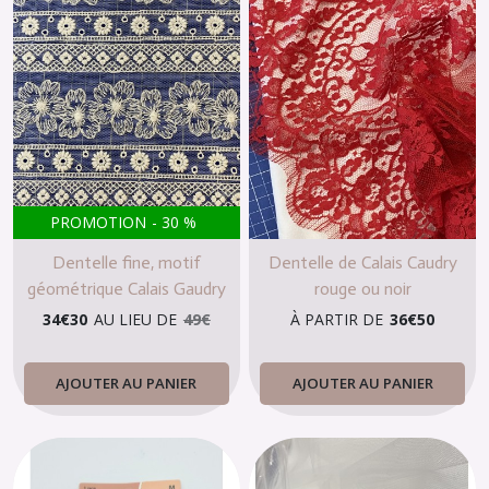
PROMOTION
-
30
%
Dentelle fine, motif
Dentelle de Calais Caudry
géométrique Calais Gaudry
rouge ou noir
GIOVANNY
34
€
30
AU LIEU DE
49
€
À PARTIR DE
36
€
50
AJOUTER AU PANIER
AJOUTER AU PANIER