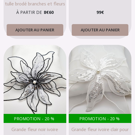
tulle brodé branches et fleurs
À PARTIR DE
8
€
60
99
€
AJOUTER AU PANIER
AJOUTER AU PANIER
PROMOTION
-
20
%
PROMOTION
-
20
%
Grande fleur noir ivoire
Grande fleur ivoire clair pour