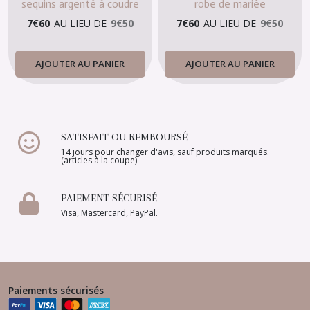
sequins argenté à coudre
robe de mariée
7
€
60
AU LIEU DE
9
€
50
7
€
60
AU LIEU DE
9
€
50
AJOUTER AU PANIER
AJOUTER AU PANIER
SATISFAIT OU REMBOURSÉ
14 jours pour changer d'avis, sauf produits marqués.
(articles à la coupe)
PAIEMENT SÉCURISÉ
Visa, Mastercard, PayPal.
Paiements sécurisés