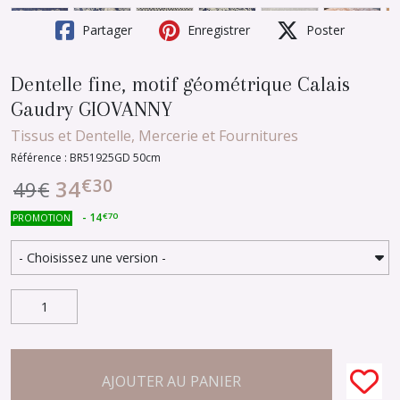
Partager
Enregistrer
Poster
Dentelle fine, motif géométrique Calais
Gaudry GIOVANNY
Tissus et Dentelle, Mercerie et Fournitures
Référence : BR51925GD 50cm
€
30
34
49
€
-
14
€
70
PROMOTION
AJOUTER AU PANIER