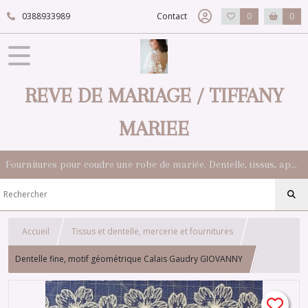
0388933989
Contact
0
0
REVE DE MARIAGE / TIFFANY
MARIEE
Fournitures pour coudre une robe de mariée. Dentelle, tissus, appliqués, galons, boutons. Robes et accessoires pour la mariée.
Accueil
Tissus et dentelle, mercerie et fournitures
Dentelle fine, motif géométrique Calais Gaudry GIOVANNY