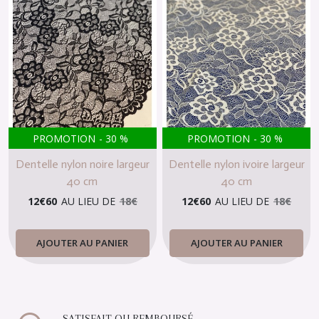
PROMOTION
-
30
%
PROMOTION
-
30
%
Dentelle nylon noire largeur
Dentelle nylon ivoire largeur
40 cm
40 cm
12
€
60
AU LIEU DE
18
€
12
€
60
AU LIEU DE
18
€
AJOUTER AU PANIER
AJOUTER AU PANIER
SATISFAIT OU REMBOURSÉ