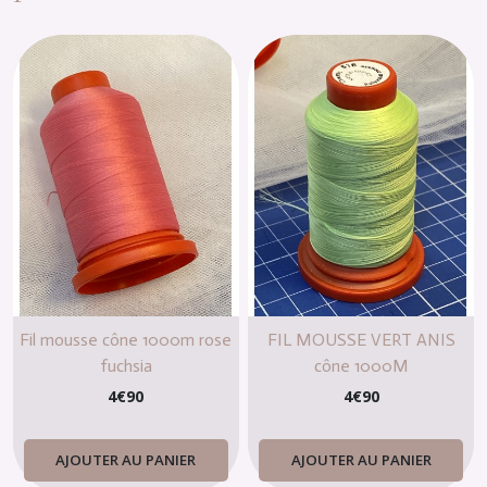
Fil mousse cône 1000m rose
FIL MOUSSE VERT ANIS
fuchsia
cône 1000M
4
€
90
4
€
90
AJOUTER AU PANIER
AJOUTER AU PANIER