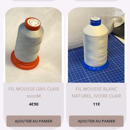
FIL MOUSSE GRIS CLAIR
FIL MOUSSE BLANC
1000M
NATUREL, IVOIRE CLAIR
10.000M
4
€
90
11
€
AJOUTER AU PANIER
AJOUTER AU PANIER