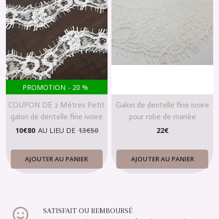
PROMOTION
-
20
%
COUPON DE 2 Mètres Petit
Galon de dentelle fine ivoire
galon de dentelle fine ivoire
pour robe de mariée
clair
10
€
80
AU LIEU DE
13
€
50
22
€
AJOUTER AU PANIER
AJOUTER AU PANIER
SATISFAIT OU REMBOURSÉ