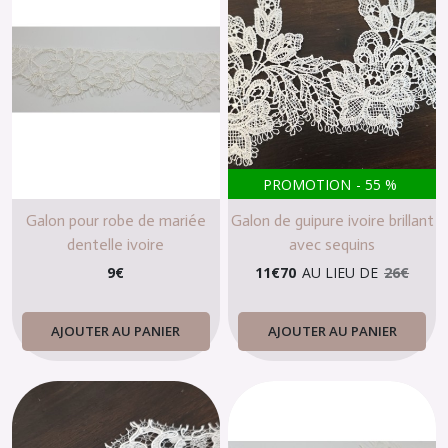
PROMOTION
-
55
%
Galon pour robe de mariée
Galon de guipure ivoire brillant
dentelle ivoire
avec sequins
9
€
11
€
70
AU LIEU DE
26
€
AJOUTER AU PANIER
AJOUTER AU PANIER