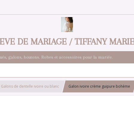
EVE DE MARIAGE / TIFFANY MARI
qués, galons, boutons. Robes et accessoires pour la mariée.
Galons de dentelle ivoire ou blanc
Galon ivoire crème guipure bohème