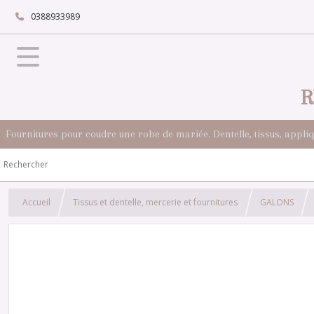
0388933989
R
Fournitures pour coudre une robe de mariée. Dentelle, tissus, appli
Accueil
Tissus et dentelle, mercerie et fournitures
GALONS