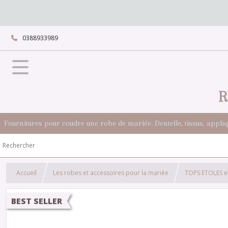
0388933989
R
Fournitures pour coudre une robe de mariée. Dentelle, tissus, appli
Accueil
Les robes et accessoires pour la mariée
TOPS ETOLES e
BEST SELLER