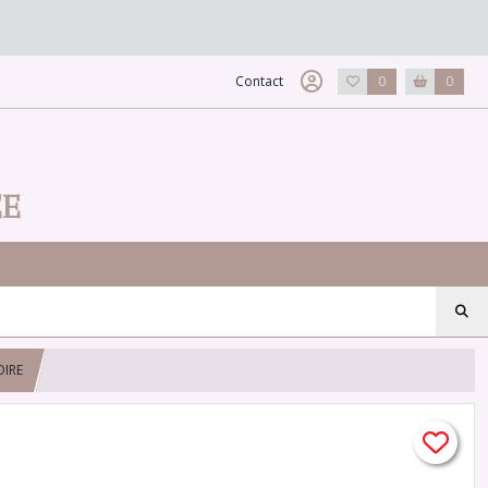
Contact
0
0
EE
OIRE