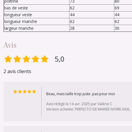
poitrine
73
80
bas de veste
62
69
longueur veste
44
44
longueur manche
62
62
largeur manche
28
30
Avis
5,0
2 avis clients
Beau, mais taille trop juste .pas pour moi
Avis rédigé le 14 avr. 2025 par Valérie C
Version achetée: PERFECTO DE MARIEE IVOIRE XXXL