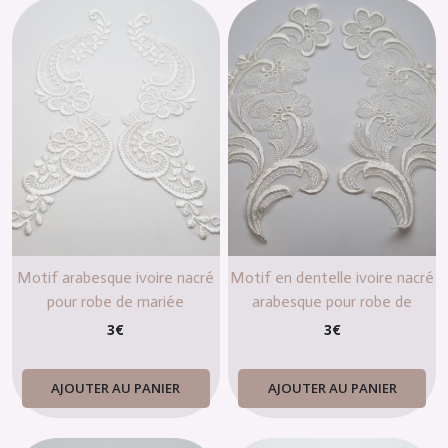
Motif arabesque ivoire nacré
Motif en dentelle ivoire nacré
pour robe de mariée
arabesque pour robe de
mariée
3
€
3
€
AJOUTER AU PANIER
AJOUTER AU PANIER