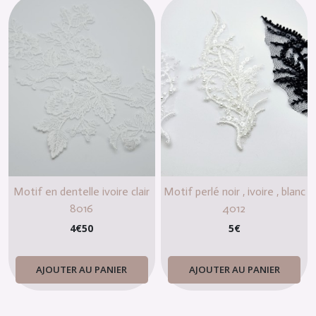
Motif en dentelle ivoire clair
Motif perlé noir , ivoire , blanc
8016
4012
4
€
50
5
€
AJOUTER AU PANIER
AJOUTER AU PANIER