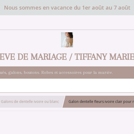
Nous sommes en vacance du 1er août au 7 août
EVE DE MARIAGE / TIFFANY MARI
qués, galons, boutons. Robes et accessoires pour la mariée.
Galons de dentelle ivoire ou blanc
Galon dentelle fleurs ivoire clair pour