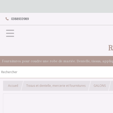
0388933989
R
Fournitures pour coudre une robe de mariée. Dentelle, tissus, appli
Accueil
Tissus et dentelle, mercerie et fournitures
GALONS