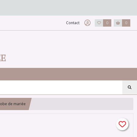
Contact
0
0
EE
 robe de mariée