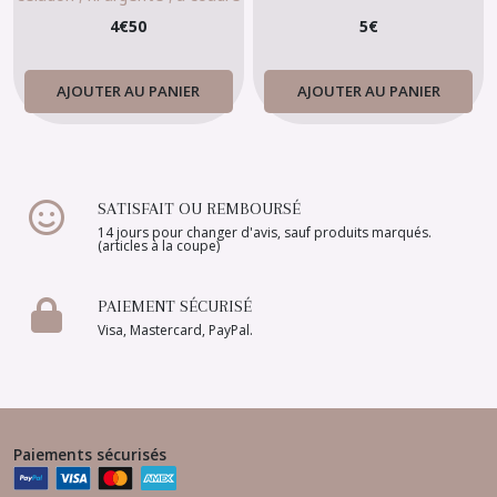
T368
4
€
50
5
€
AJOUTER AU PANIER
AJOUTER AU PANIER
SATISFAIT OU REMBOURSÉ
14 jours pour changer d'avis, sauf produits marqués.
(articles à la coupe)
PAIEMENT SÉCURISÉ
Visa, Mastercard, PayPal.
Paiements sécurisés