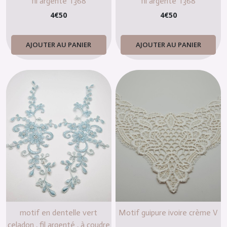
fil argenté T368
fil argenté T368
4
€
50
4
€
50
AJOUTER AU PANIER
AJOUTER AU PANIER
motif en dentelle vert
Motif guipure ivoire crème V
celadon , fil argenté , à coudre