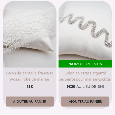
PROMOTION
-
60
%
Galon de dentelle francaise
Galon de strass argenté
ivoire , robe de mariée
serpenté pour mariée cocktail
champêtre bohème T4004
soirée
13
€
9
€
20
AU LIEU DE
23
€
AJOUTER AU PANIER
AJOUTER AU PANIER