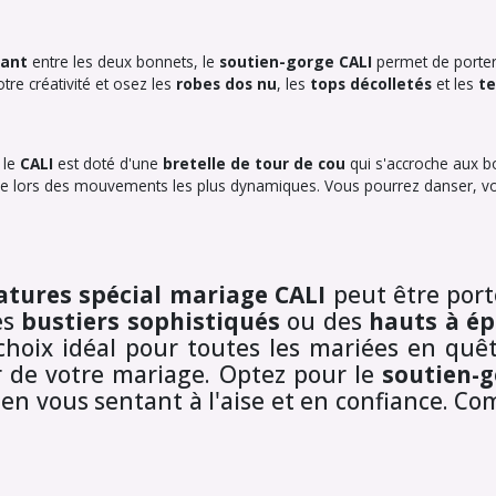
eant
entre les deux bonnets, le
soutien-gorge CALI
permet de porter
tre créativité et osez les
robes dos nu
, les
tops décolletés
et les
t
, le
CALI
est doté d'une
bretelle de tour de cou
qui s'accroche aux b
me lors des mouvements les plus dynamiques. Vous pourrez danser, vo
atures spécial mariage CALI
peut être port
es
bustiers sophistiqués
ou des
hauts à é
hoix idéal pour toutes les mariées en quêt
r de votre mariage. Optez pour le
soutien-
 en vous sentant à l'aise et en confiance. 