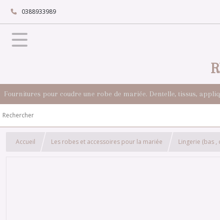
0388933989
R
Fournitures pour coudre une robe de mariée. Dentelle, tissus, appli
Accueil
Les robes et accessoires pour la mariée
Lingerie (bas , c