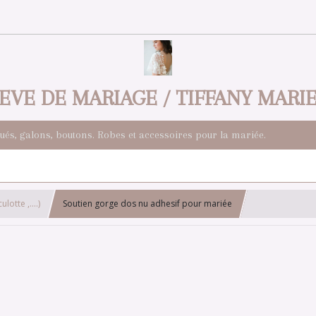
EVE DE MARIAGE / TIFFANY MARI
qués, galons, boutons. Robes et accessoires pour la mariée.
ulotte ,....)
Soutien gorge dos nu adhesif pour mariée