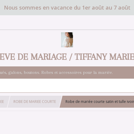
Nous sommes en vacance du 1er août au 7 août
EVE DE MARIAGE / TIFFANY MARI
qués, galons, boutons. Robes et accessoires pour la mariée.
EE
ROBE DE MARIEE COURTE
Robe de mariée courte satin et tulle ivoi