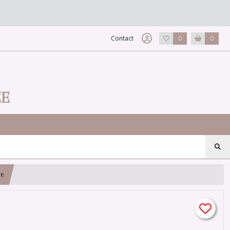
Contact
0
0
EE
re