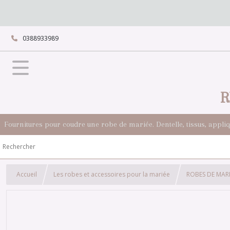
0388933989
R
Fournitures pour coudre une robe de mariée. Dentelle, tissus, appli
Accueil
Les robes et accessoires pour la mariée
ROBES DE MARI