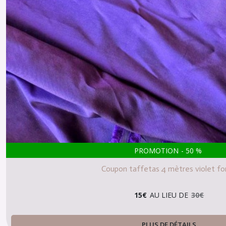
PROMOTION
-
50
%
Coupon taffetas 4 mètres violet f
15
€
AU LIEU DE
30
€
PLUS DE DÉTAILS