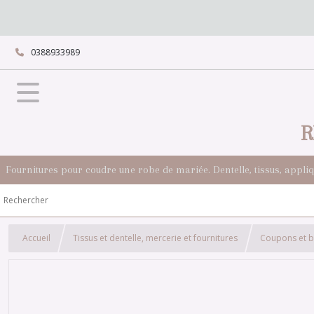
0388933989
R
Fournitures pour coudre une robe de mariée. Dentelle, tissus, appli
Accueil
Tissus et dentelle, mercerie et fournitures
Coupons et b