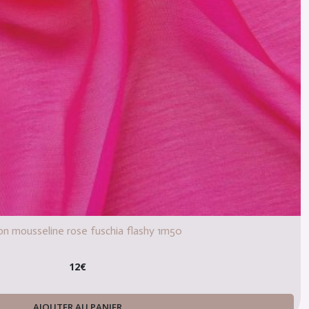
n mousseline rose fuschia flashy 1m50
12
€
AJOUTER AU PANIER