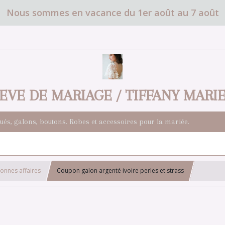
Nous sommes en vacance du 1er août au 7 août
EVE DE MARIAGE / TIFFANY MARI
qués, galons, boutons. Robes et accessoires pour la mariée.
onnes affaires
Coupon galon argenté ivoire perles et strass