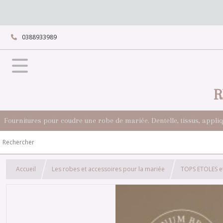
0388933989
R
Fournitures pour coudre une robe de mariée. Dentelle, tissus, appli
Accueil
Les robes et accessoires pour la mariée
TOPS ETOLES e