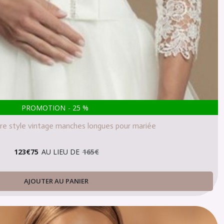
PROMOTION
-
25
%
re style vintage manches longues pour mariée
123
€
75
AU LIEU DE
165
€
AJOUTER AU PANIER