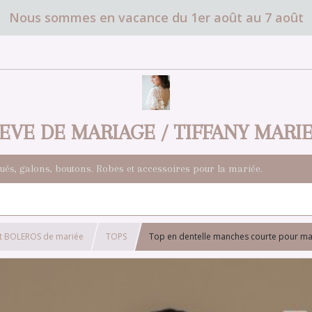
Nous sommes en vacance du 1er août au 7 août
EVE DE MARIAGE / TIFFANY MARI
qués, galons, boutons. Robes et accessoires pour la mariée.
t BOLEROS de mariée
TOPS
Top en dentelle manches courte pour mar