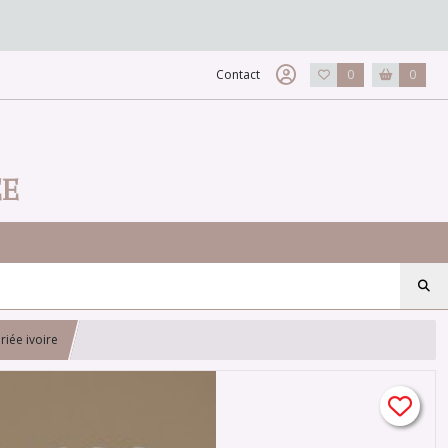
Contact
0
0
EE
iée ivoire