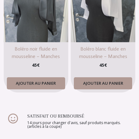
Boléro noir fluide en
Boléro blanc fluide en
mousseline – Manches
mousseline – Manches
chauve-souris – Taille XL 42
chauve-souris – Taille S/M
45
€
45
€
AJOUTER AU PANIER
AJOUTER AU PANIER
SATISFAIT OU REMBOURSÉ
14 jours pour changer d'avis, sauf produits marqués.
(articles à la coupe)