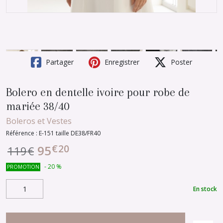
Partager
Enregistrer
Poster
Bolero en dentelle ivoire pour robe de
mariée 38/40
Boleros et Vestes
Référence :
E-151 taille DE38/FR40
€
20
95
119
€
-
20
%
PROMOTION
En stock