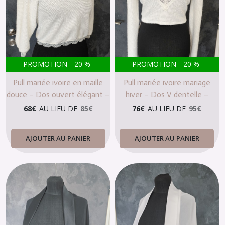
PROMOTION
-
20
%
PROMOTION
-
20
%
Pull mariée ivoire en maille
Pull mariée ivoire mariage
douce – Dos ouvert élégant –
hiver – Dos V dentelle –
Finitions dentelle – Mariage
Maille douce élégante
68
€
AU LIEU DE
85
€
76
€
AU LIEU DE
95
€
hiver
AJOUTER AU PANIER
AJOUTER AU PANIER