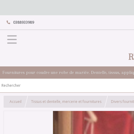
0388933989
R
Fournitures pour coudre une robe de mariée. Dentelle, tissus, appli
Accueil
Tissus et dentelle, mercerie et fournitures
Divers fourni