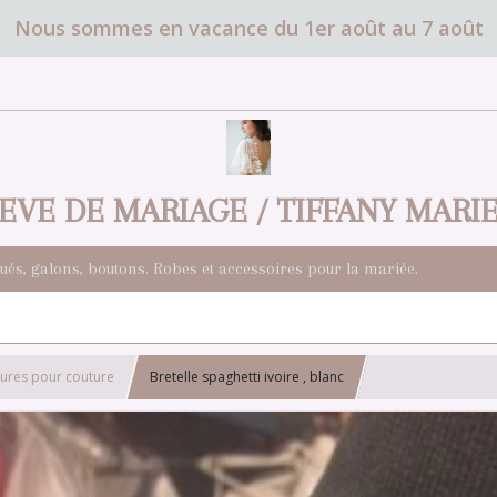
Nous sommes en vacance du 1er août au 7 août
EVE DE MARIAGE / TIFFANY MARI
qués, galons, boutons. Robes et accessoires pour la mariée.
tures pour couture
Bretelle spaghetti ivoire , blanc