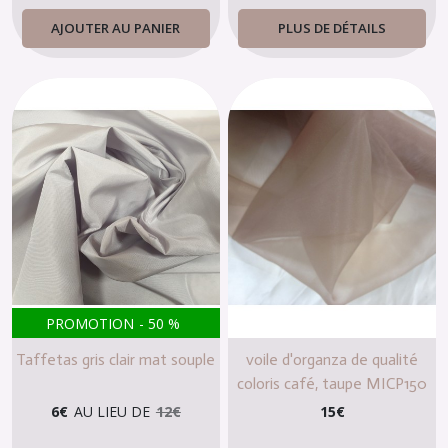
AJOUTER AU PANIER
PLUS DE DÉTAILS
PROMOTION
-
50
%
Taffetas gris clair mat souple
voile d'organza de qualité
coloris café, taupe MICP150
6
€
AU LIEU DE
12
€
15
€