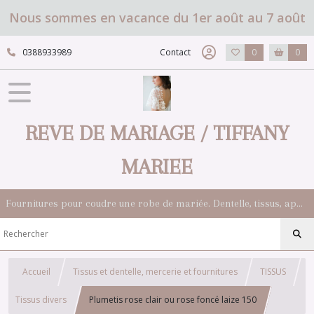
Nous sommes en vacance du 1er août au 7 août
0388933989
Contact
0
0
REVE DE MARIAGE / TIFFANY
MARIEE
Fournitures pour coudre une robe de mariée. Dentelle, tissus, appliqués, galons, boutons. Robes et accessoires pour la mariée.
Accueil
Tissus et dentelle, mercerie et fournitures
TISSUS
Tissus divers
Plumetis rose clair ou rose foncé laize 150