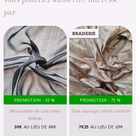
par
BRADERIE
PROMOTION
-
50
%
PROMOTION
-
75
%
Mousseline de soie noire
Soie sauvage coloris caramel
Belinac
30
€
AU LIEU DE
60
€
7
€
25
AU LIEU DE
29
€