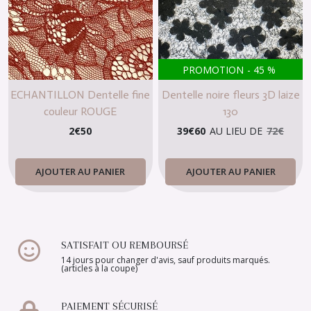
PROMOTION
-
45
%
ECHANTILLON Dentelle fine
Dentelle noire fleurs 3D laize
couleur ROUGE
130
2
€
50
39
€
60
AU LIEU DE
72
€
AJOUTER AU PANIER
AJOUTER AU PANIER
SATISFAIT OU REMBOURSÉ
14 jours pour changer d'avis, sauf produits marqués.
(articles à la coupe)
PAIEMENT SÉCURISÉ