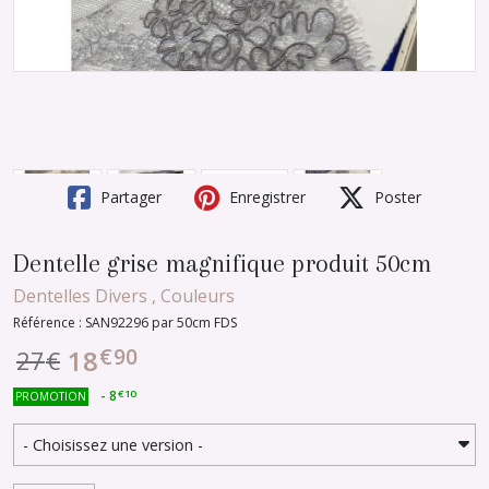
Partager
Enregistrer
Poster
Dentelle grise magnifique produit 50cm
Dentelles Divers , Couleurs
Référence : SAN92296 par 50cm FDS
€
90
18
27
€
-
8
€
10
PROMOTION