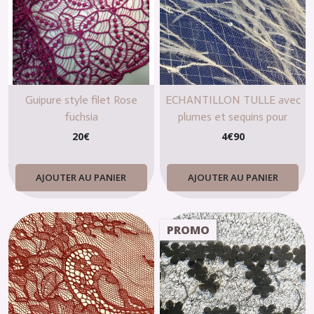
Guipure style filet Rose
ECHANTILLON TULLE avec
fuchsia
plumes et sequins pour
création
20
€
4
€
90
AJOUTER AU PANIER
AJOUTER AU PANIER
PROMO