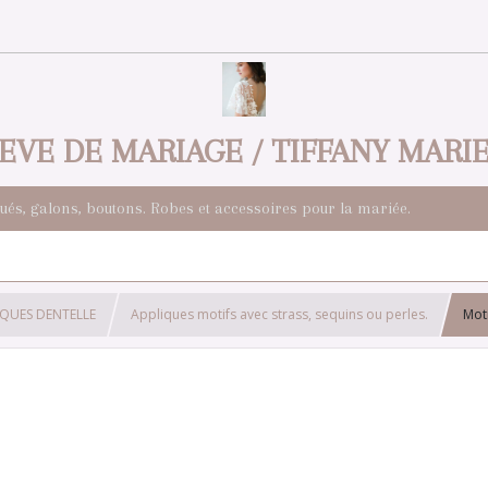
EVE DE MARIAGE / TIFFANY MARI
qués, galons, boutons. Robes et accessoires pour la mariée.
IQUES DENTELLE
Appliques motifs avec strass, sequins ou perles.
Moti