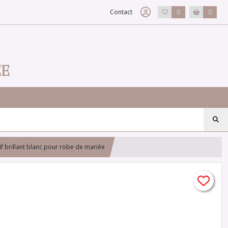
Contact
0
0
EE
f brillant blanc pour robe de mariée