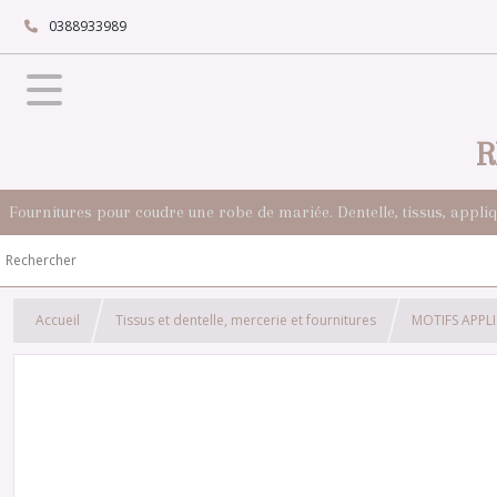
0388933989
R
Fournitures pour coudre une robe de mariée. Dentelle, tissus, appli
Accueil
Tissus et dentelle, mercerie et fournitures
MOTIFS APPL