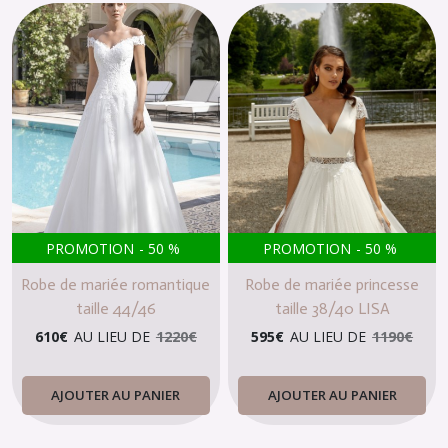
PROMOTION
-
50
%
PROMOTION
-
50
%
Robe de mariée romantique
Robe de mariée princesse
taille 44/46
taille 38/40 LISA
610
€
AU LIEU DE
1220
€
595
€
AU LIEU DE
1190
€
AJOUTER AU PANIER
AJOUTER AU PANIER