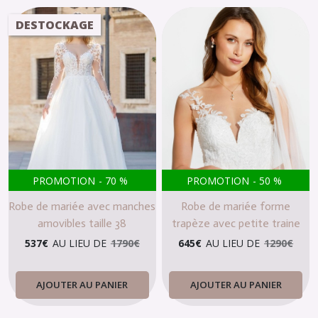
DESTOCKAGE
PROMOTION
-
70
%
PROMOTION
-
50
%
Robe de mariée avec manches
Robe de mariée forme
amovibles taille 38
trapèze avec petite traine
Dernières pièces taille 50 et
537
€
AU LIEU DE
1790
€
645
€
AU LIEU DE
1290
€
42
AJOUTER AU PANIER
AJOUTER AU PANIER