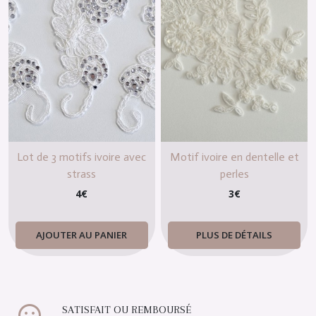
Lot de 3 motifs ivoire avec
Motif ivoire en dentelle et
strass
perles
4
€
3
€
AJOUTER AU PANIER
PLUS DE DÉTAILS
SATISFAIT OU REMBOURSÉ