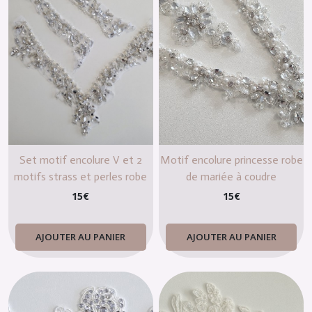
Set motif encolure V et 2
Motif encolure princesse robe
motifs strass et perles robe
de mariée à coudre
cocktail mariée
15
€
15
€
AJOUTER AU PANIER
AJOUTER AU PANIER