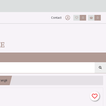
Contact
0
0
EE
orangé