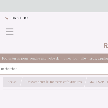
0388933989
R
Fournitures pour coudre une robe de mariée. Dentelle, tissus, appli
Accueil
Tissus et dentelle, mercerie et fournitures
MOTIFS APPL