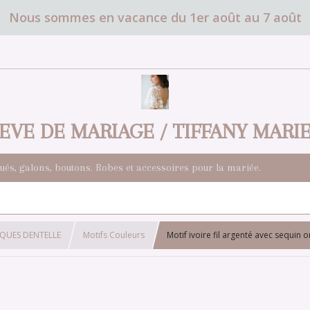
Nous sommes en vacance du 1er août au 7 août
EVE DE MARIAGE / TIFFANY MARI
qués, galons, boutons. Robes et accessoires pour la mariée.
IQUES DENTELLE
Motifs Couleurs
Motif ivoire fil argenté avec sequin 