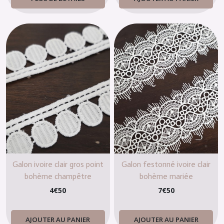
Galon ivoire clair gros point
Galon festonné ivoire clair
bohème champêtre
bohème mariée
4
€
50
7
€
50
AJOUTER AU PANIER
AJOUTER AU PANIER