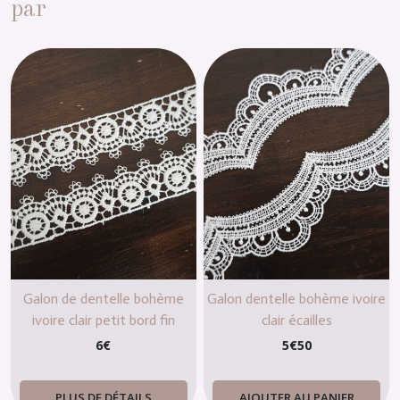
par
Galon de dentelle bohème
Galon dentelle bohème ivoire
ivoire clair petit bord fin
clair écailles
6
€
5
€
50
PLUS DE DÉTAILS
AJOUTER AU PANIER