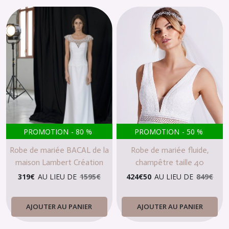
PROMOTION
-
80
%
PROMOTION
-
50
%
Robe de mariée BACAL de la
Robe de mariée fluide,
maison Lambert Création
champêtre taille 40
319
€
AU LIEU DE
1595
€
424
€
50
AU LIEU DE
849
€
AJOUTER AU PANIER
AJOUTER AU PANIER