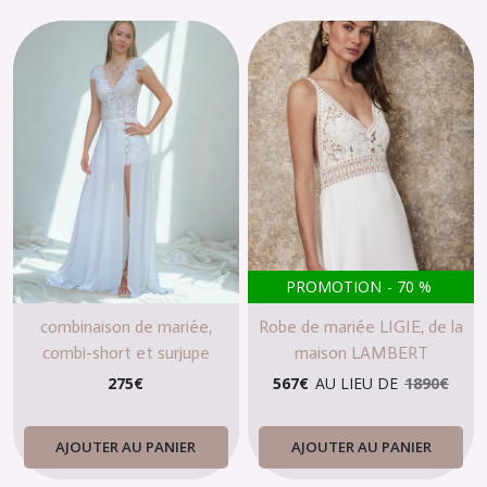
PROMOTION
-
70
%
combinaison de mariée,
Robe de mariée LIGIE, de la
combi-short et surjupe
maison LAMBERT
CREATIONS
275
€
567
€
AU LIEU DE
1890
€
AJOUTER AU PANIER
AJOUTER AU PANIER