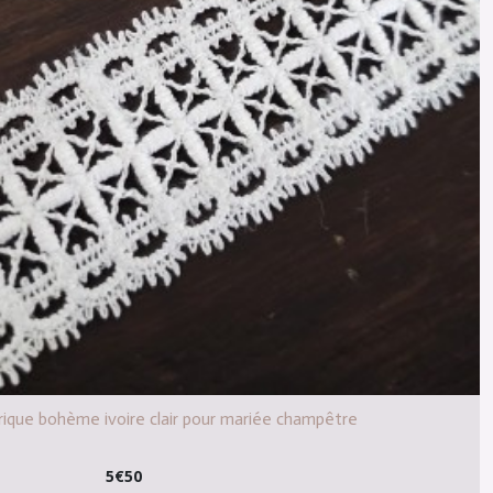
ique bohème ivoire clair pour mariée champêtre
5
€
50