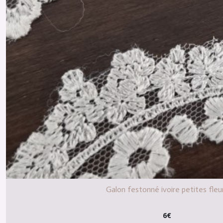
Galon festonné ivoire petites fleu
6
€