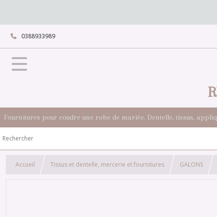
0388933989
R
Fournitures pour coudre une robe de mariée. Dentelle, tissus, appli
Accueil
Tissus et dentelle, mercerie et fournitures
GALONS