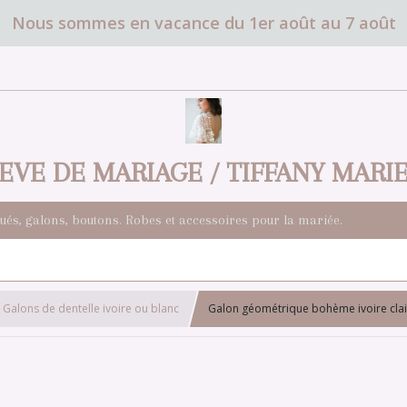
Nous sommes en vacance du 1er août au 7 août
EVE DE MARIAGE / TIFFANY MARI
qués, galons, boutons. Robes et accessoires pour la mariée.
Galons de dentelle ivoire ou blanc
Galon géométrique bohème ivoire clai