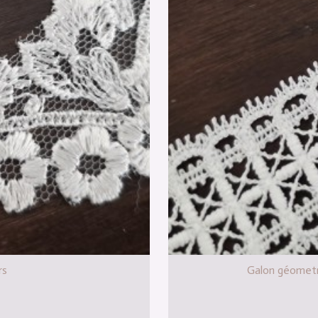
rs
Galon géometr