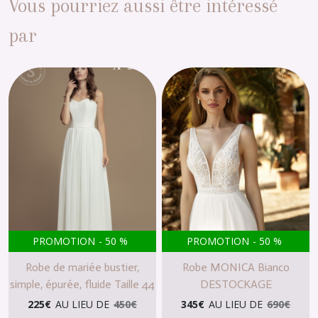
Vous pourriez aussi être intéressé
par
PROMOTION
-
50
%
PROMOTION
-
50
%
Robe de mariée bustier,
Robe MONICA Bianco
simple, épurée, fluide Taille 44
DESTOCKAGE
225
€
AU LIEU DE
450
€
345
€
AU LIEU DE
690
€