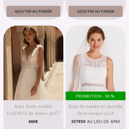
AJOUTER AU PANIER
AJOUTER AU PANIER
PROMOTION
-
50
%
Robe fluide modèle
Robe de mariée en dentelle
FLUORITE de Bianco 36 ET
de la marque LILLY
40/42
660
€
337
€
50
AU LIEU DE
675
€