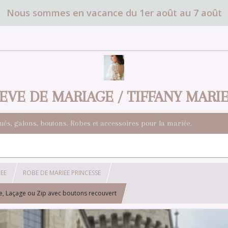
Nous sommes en vacance du 1er août au 7 août
EVE DE MARIAGE / TIFFANY MARI
qués, galons, boutons. Robes et accessoires pour la mariée.
EE
ROBE DE MARIEE PRINCESSE
îne, Laçage ou Zip avec boutons recouvert