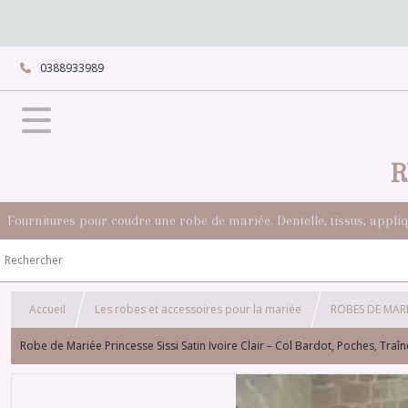
0388933989
R
Fournitures pour coudre une robe de mariée. Dentelle, tissus, appli
Accueil
Les robes et accessoires pour la mariée
ROBES DE MARI
Robe de Mariée Princesse Sissi Satin Ivoire Clair – Col Bardot, Poches, Tra