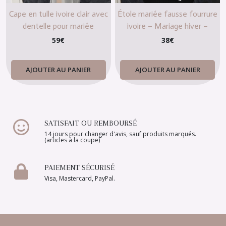
Cape en tulle ivoire clair avec
Étole mariée fausse fourrure
dentelle pour mariée
ivoire – Mariage hiver –
Noeud satin – Taille unique
59
€
38
€
AJOUTER AU PANIER
AJOUTER AU PANIER
SATISFAIT OU REMBOURSÉ
14 jours pour changer d'avis, sauf produits marqués.
(articles à la coupe)
PAIEMENT SÉCURISÉ
Visa, Mastercard, PayPal.