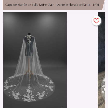
Cape de Mariée en Tulle Ivoire Clair – Dentelle Florale Brillante – Effet
Traîne Élégant – Cape pour Robe de Mariée