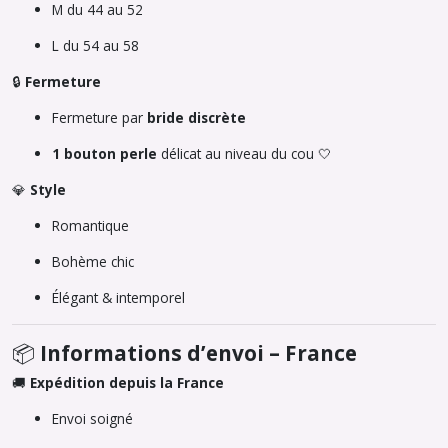
M du 44 au 52
L du 54 au 58
🔒
Fermeture
Fermeture par
bride discrète
1 bouton perle
délicat au niveau du cou 🤍
💎
Style
Romantique
Bohème chic
Élégant & intemporel
📦
Informations d’envoi – France
🚚
Expédition depuis la France
Envoi soigné