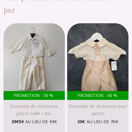
par
PROMOTION
-
50
%
PROMOTION
-
60
%
Ensemble de cérémonie
Ensemble de cérémonie pour
garçon taille 1 ans.
garçon
29
€
50
AU LIEU DE
59
€
30
€
AU LIEU DE
75
€