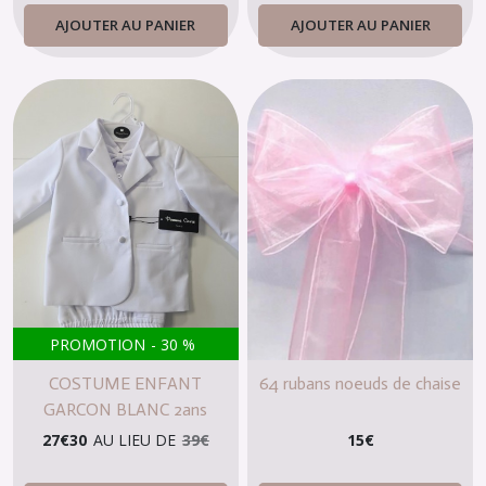
AJOUTER AU PANIER
AJOUTER AU PANIER
PROMOTION
-
30
%
COSTUME ENFANT
64 rubans noeuds de chaise
GARCON BLANC 2ans
27
€
30
AU LIEU DE
39
€
15
€