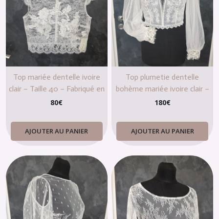
Top mariée dentelle ivoire
Top plumetie dentelle
clair – Taille 40 – Fabriqué en
bohème mariée ivoire clair –
France – Lambert Créations
Manches bouffantes en tulle
80
€
180
€
– Taille 42 (XL)
AJOUTER AU PANIER
AJOUTER AU PANIER