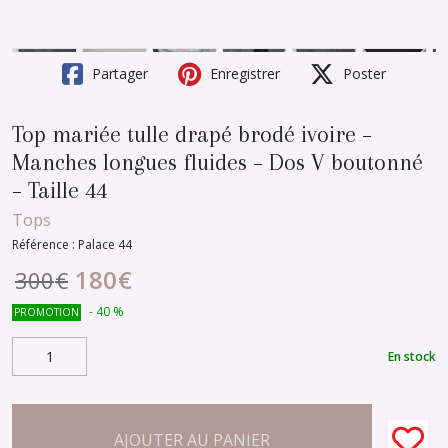
Partager
Enregistrer
Poster
Top mariée tulle drapé brodé ivoire –
Manches longues fluides – Dos V boutonné
– Taille 44
Tops
Référence :
Palace 44
180
€
300
€
-
40
%
PROMOTION
En stock
AJOUTER AU PANIER