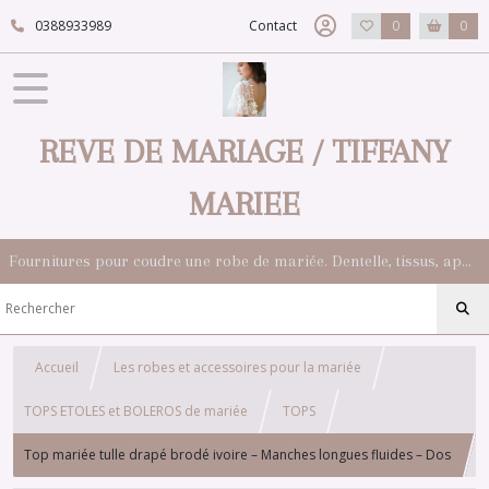
0388933989
Contact
0
0
REVE DE MARIAGE / TIFFANY
MARIEE
Fournitures pour coudre une robe de mariée. Dentelle, tissus, appliqués, galons, boutons. Robes et accessoires pour la mariée.
Accueil
Les robes et accessoires pour la mariée
TOPS ETOLES et BOLEROS de mariée
TOPS
Top mariée tulle drapé brodé ivoire – Manches longues fluides – Dos