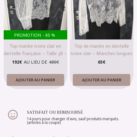
PROMOTION
-
60
%
Top mariée ivoire clair en
Top de mariée en dentelle
dentelle française – Taille 38 –
ivoire clair – Manches longues
Fabriqué en France
– Col rond – Taille XXL
192
€
AU LIEU DE
480
€
65
€
AJOUTER AU PANIER
AJOUTER AU PANIER
SATISFAIT OU REMBOURSÉ
14 jours pour changer d'avis, sauf produits marqués.
(articles à la coupe)