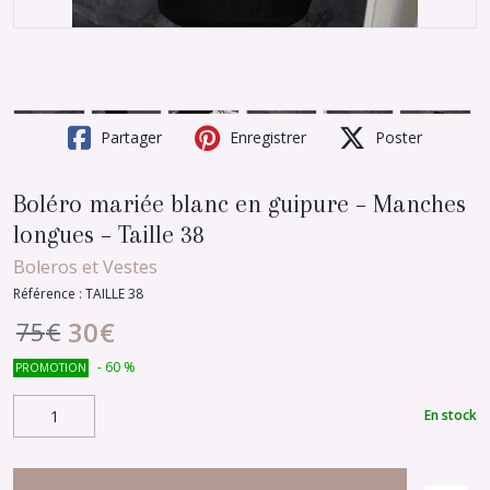
Partager
Enregistrer
Poster
Boléro mariée blanc en guipure – Manches
longues – Taille 38
Boleros et Vestes
Référence :
TAILLE 38
30
€
75
€
-
60
%
PROMOTION
En stock