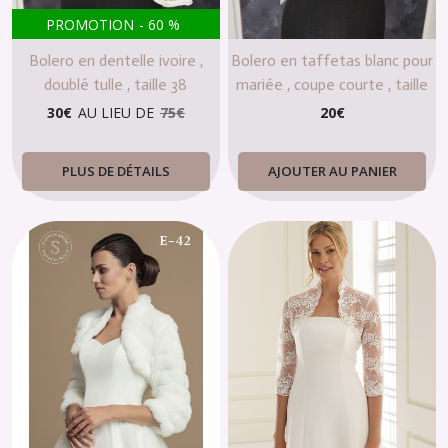
PROMOTION
-
60
%
Bolero en dentelle ivoire ,
Bolero en taffetas blanc pour
doublé tulle , taille 38
mariée , coupe courte , taille
38
30
€
AU LIEU DE
75
€
20
€
PLUS DE DÉTAILS
AJOUTER AU PANIER