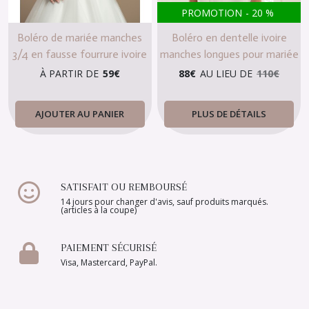
PROMOTION
-
20
%
Boléro de mariée manches
Boléro en dentelle ivoire
3/4 en fausse fourrure ivoire
manches longues pour mariée
ou blanc
À PARTIR DE
59
€
88
€
AU LIEU DE
110
€
AJOUTER AU PANIER
PLUS DE DÉTAILS
SATISFAIT OU REMBOURSÉ
14 jours pour changer d'avis, sauf produits marqués.
(articles à la coupe)
PAIEMENT SÉCURISÉ
Visa, Mastercard, PayPal.