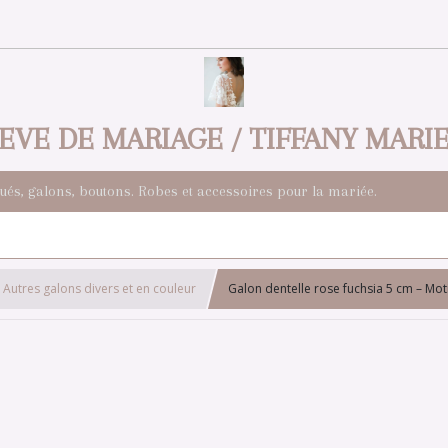
EVE DE MARIAGE / TIFFANY MARI
qués, galons, boutons. Robes et accessoires pour la mariée.
Autres galons divers et en couleur
Galon dentelle rose fuchsia 5 cm – Mo