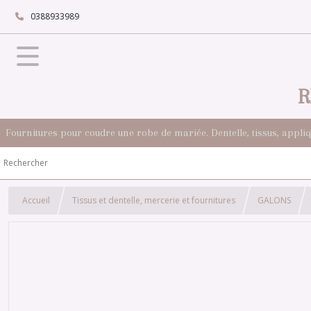
0388933989
R
Fournitures pour coudre une robe de mariée. Dentelle, tissus, appli
Accueil
Tissus et dentelle, mercerie et fournitures
GALONS