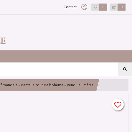
Contact
0
0
EE
tif mandala – dentelle couture bohème – Vendu au mètre