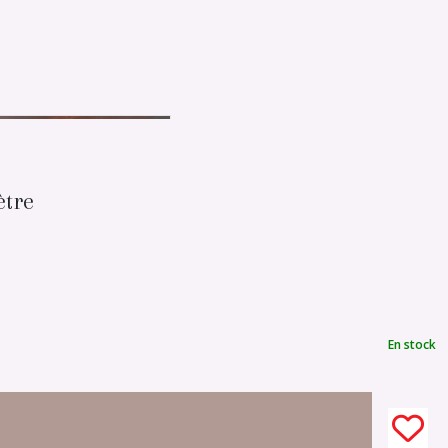
ètre
En stock