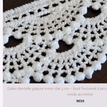
Galon dentelle guipure ivoire clair 3 cm – bord festonné à pi
vendu au mètre
9
€
50