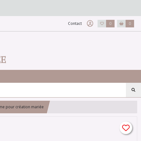
Contact
0
0
EE
ème pour création mariée