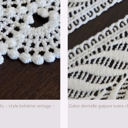
cots – style bohème vintage –
Galon dentelle guipure ivoire 