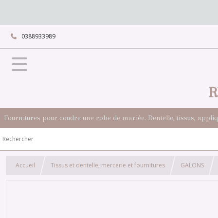
0388933989
R
Fournitures pour coudre une robe de mariée. Dentelle, tissus, appli
Accueil
Tissus et dentelle, mercerie et fournitures
GALONS