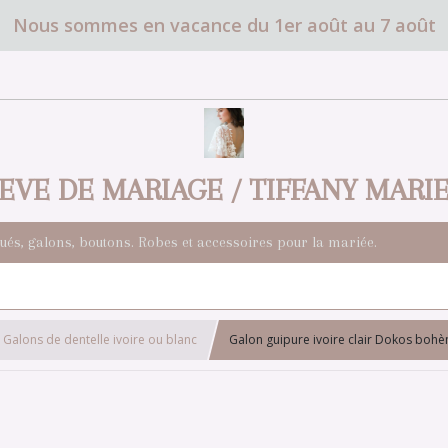
Nous sommes en vacance du 1er août au 7 août
EVE DE MARIAGE / TIFFANY MARI
qués, galons, boutons. Robes et accessoires pour la mariée.
Galons de dentelle ivoire ou blanc
Galon guipure ivoire clair Dokos boh