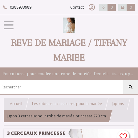
0388933989
Contact
0
0
REVE DE MARIAGE / TIFFANY
MARIEE
Fournitures pour coudre une robe de mariée. Dentelle, tissus, appliqués, galons, boutons. Robes et accessoires pour la mariée.
Accueil
Les robes et accessoires pour la mariée
Jupons
Jupon 3 cerceaux pour robe de mariée princesse 270 cm
3 CERCEAUX PRINCESSE