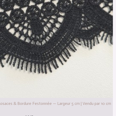
Rosaces & Bordure Festonnée — Largeur 5 cm | Vendu par 10 cm