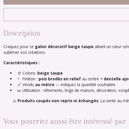
Description
Craquez pour ce
galon décoratif beige taupe
alliant un cœur ce
sublimer vos créations.
Caractéristiques :
🎨 Coloris :
beige taupe
🪡 Finition :
pois brodés en relief
au centre +
dentelle aj
📏 Vendu
au mètre
— indiquez la quantité souhaitée
✂️ Utilisation : vêtements, linge de maison, décoration, sc
⚠️
Produits coupés non repris ni échangés.
La vente au mètr
Vous pourriez aussi être intéressé par