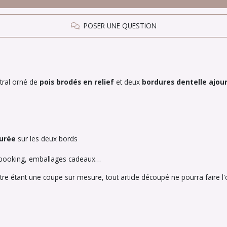
POSER UNE QUESTION
ntral orné de
pois brodés en relief
et deux
bordures dentelle ajou
ourée
sur les deux bords
rapbooking, emballages cadeaux…
e étant une coupe sur mesure, tout article découpé ne pourra faire l'o