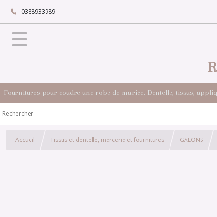
0388933989
R
Fournitures pour coudre une robe de mariée. Dentelle, tissus, appli
Accueil
Tissus et dentelle, mercerie et fournitures
GALONS