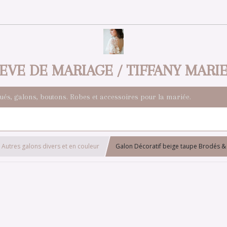
EVE DE MARIAGE / TIFFANY MARI
qués, galons, boutons. Robes et accessoires pour la mariée.
Autres galons divers et en couleur
Galon Décoratif beige taupe Brodés &