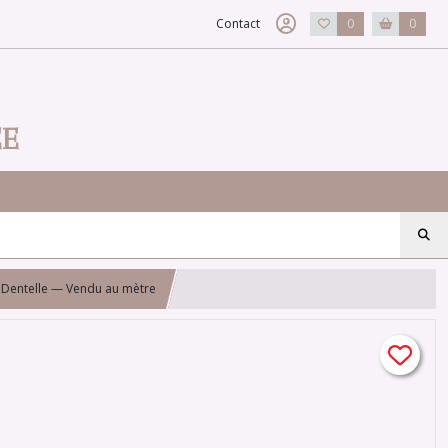
Contact
0
0
EE
 Dentelle — Vendu au mètre