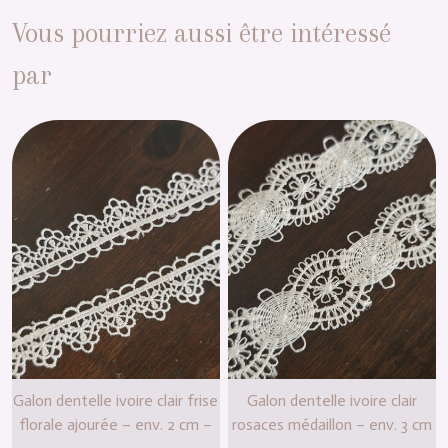
Vous pourriez aussi être intéressé
par
Galon dentelle ivoire clair frise
Galon dentelle ivoire clair
florale ajourée – env. 2 cm –
rosaces médaillon – env. 3 cm