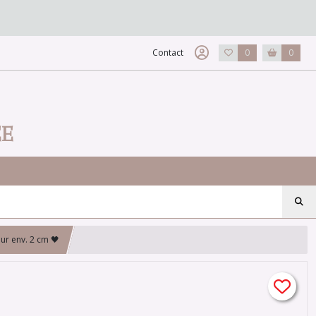
Contact
0
0
EE
ur env. 2 cm 🖤