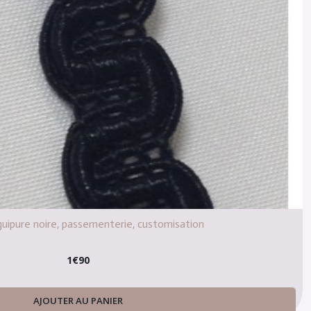
guipure noire, passementerie, customisation
1
€
90
AJOUTER AU PANIER