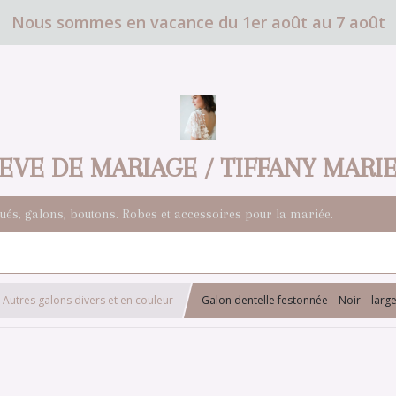
Nous sommes en vacance du 1er août au 7 août
EVE DE MARIAGE / TIFFANY MARI
qués, galons, boutons. Robes et accessoires pour la mariée.
Autres galons divers et en couleur
Galon dentelle festonnée – Noir – large