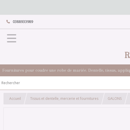
0388933989
R
Fournitures pour coudre une robe de mariée. Dentelle, tissus, appli
Accueil
Tissus et dentelle, mercerie et fournitures
GALONS