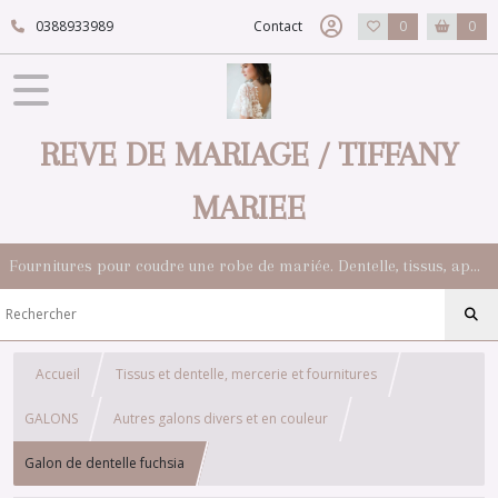
0388933989
Contact
0
0
REVE DE MARIAGE / TIFFANY
MARIEE
Fournitures pour coudre une robe de mariée. Dentelle, tissus, appliqués, galons, boutons. Robes et accessoires pour la mariée.
Accueil
Tissus et dentelle, mercerie et fournitures
GALONS
Autres galons divers et en couleur
Galon de dentelle fuchsia