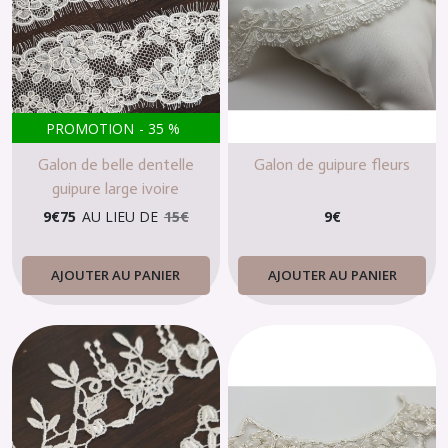
PROMOTION
-
35
%
Galon de belle dentelle
Galon de guipure fleurs
guipure large ivoire
9
€
75
AU LIEU DE
15
€
9
€
AJOUTER AU PANIER
AJOUTER AU PANIER