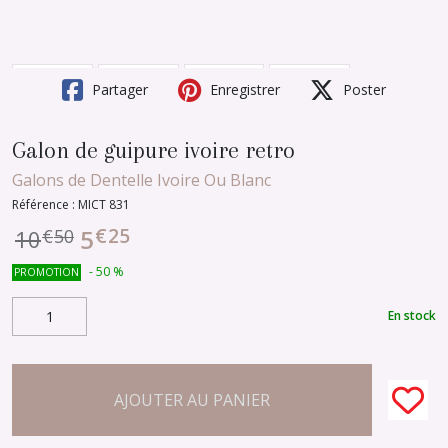
Partager
Enregistrer
Poster
Galon de guipure ivoire retro
Galons de Dentelle Ivoire Ou Blanc
Référence :
MICT 831
€
25
5
10
€
50
-
50
%
PROMOTION
En stock
AJOUTER AU PANIER