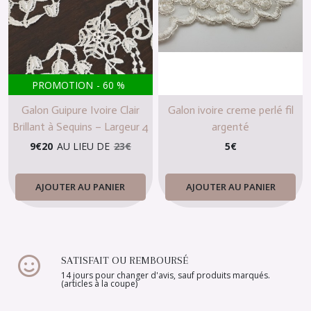
PROMOTION
-
60
%
Galon Guipure Ivoire Clair
Galon ivoire creme perlé fil
Brillant à Sequins – Largeur 4
argenté
cm, au Mètre
9
€
20
AU LIEU DE
23
€
5
€
AJOUTER AU PANIER
AJOUTER AU PANIER
SATISFAIT OU REMBOURSÉ
14 jours pour changer d'avis, sauf produits marqués.
(articles à la coupe)