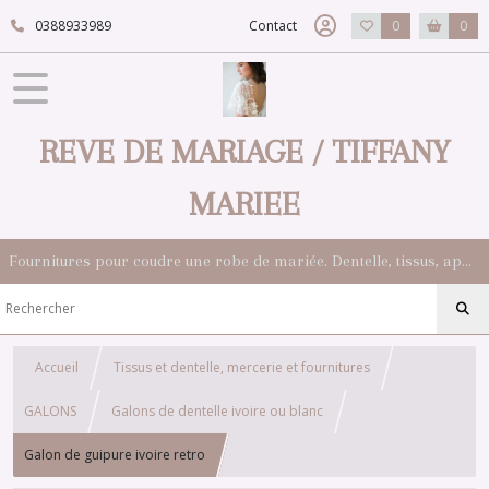
0388933989
Contact
0
0
REVE DE MARIAGE / TIFFANY
MARIEE
Fournitures pour coudre une robe de mariée. Dentelle, tissus, appliqués, galons, boutons. Robes et accessoires pour la mariée.
Accueil
Tissus et dentelle, mercerie et fournitures
GALONS
Galons de dentelle ivoire ou blanc
Galon de guipure ivoire retro