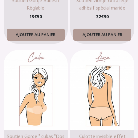
Soutien Gorge Adhésif
Soutien Gorge Ultra légé
Réglable
adhésif spécial mariée
mariage nude
13
€
50
32
€
90
AJOUTER AU PANIER
AJOUTER AU PANIER
Soutien Gorge " cubas "Dos
Culotte invisible effet