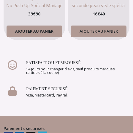
Nu Push Up Spécial Mariage
seconde peau style spécial
pour mariée
mariage
39
€
90
16
€
40
AJOUTER AU PANIER
AJOUTER AU PANIER
SATISFAIT OU REMBOURSÉ
14 jours pour changer d'avis, sauf produits marqués.
(articles à la coupe)
PAIEMENT SÉCURISÉ
Visa, Mastercard, PayPal.
Paiements sécurisés