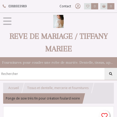
0388933989
Contact
0
0
REVE DE MARIAGE / TIFFANY
MARIEE
Fournitures pour coudre une robe de mariée. Dentelle, tissus, appliqués, galons, boutons. Robes et accessoires pour la mariée.
Accueil
Tissus et dentelle, mercerie et fournitures
Ponge de soie très fin pour création foulard ivoire