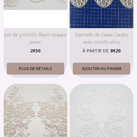
Lot de 5 motifs fleurs sequins
Dentelle de Calais Caudry
ivoire
avec motifs rétro
2
€
50
À PARTIR DE
8
€
20
PLUS DE DÉTAILS
AJOUTER AU PANIER