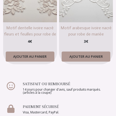
Motif dentelle ivoire nacré
Motif arabesque ivoire nacré
fleurs et feuilles pour robe de
pour robe de mariée
mariée
4
€
3
€
AJOUTER AU PANIER
AJOUTER AU PANIER
SATISFAIT OU REMBOURSÉ
14 jours pour changer d'avis, sauf produits marqués.
(articles à la coupe)
PAIEMENT SÉCURISÉ
Visa, Mastercard, PayPal.