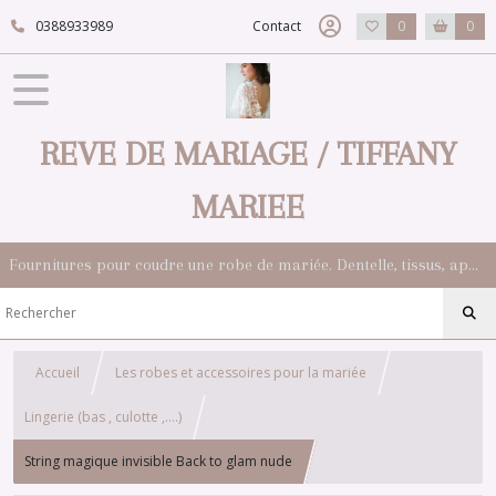
0388933989
Contact
0
0
REVE DE MARIAGE / TIFFANY
MARIEE
Fournitures pour coudre une robe de mariée. Dentelle, tissus, appliqués, galons, boutons. Robes et accessoires pour la mariée.
Accueil
Les robes et accessoires pour la mariée
Lingerie (bas , culotte ,....)
String magique invisible Back to glam nude