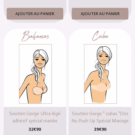
AJOUTER AU PANIER
AJOUTER AU PANIER
Soutien Gorge Ultra légé
Soutien Gorge " cubas "Dos
adhésif spécial mariée
Nu Push Up Spécial Mariage
mariage nude
pour mariée
32
€
90
39
€
90