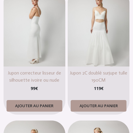
Jupon correcteur lisseur de
Jupon 2C doublé surjupe tulle
silhouette ivoire ou nude
190CM
99
€
119
€
AJOUTER AU PANIER
AJOUTER AU PANIER