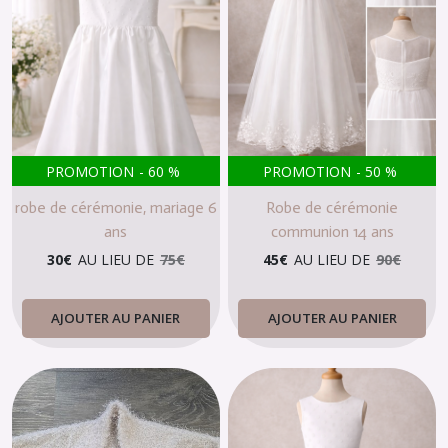
PROMOTION
-
60
%
PROMOTION
-
50
%
robe de cérémonie, mariage 6
Robe de cérémonie
ans
communion 14 ans
30
€
AU LIEU DE
75
€
45
€
AU LIEU DE
90
€
AJOUTER AU PANIER
AJOUTER AU PANIER