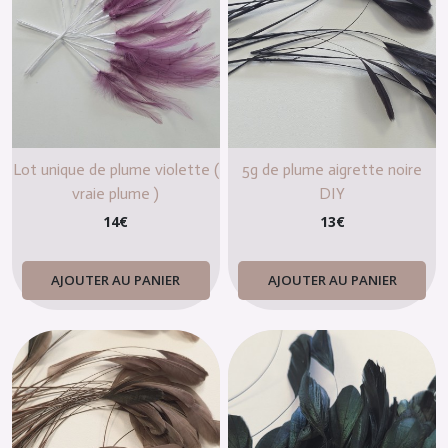
Lot unique de plume violette (
5g de plume aigrette noire
vraie plume )
DIY
14
€
13
€
AJOUTER AU PANIER
AJOUTER AU PANIER