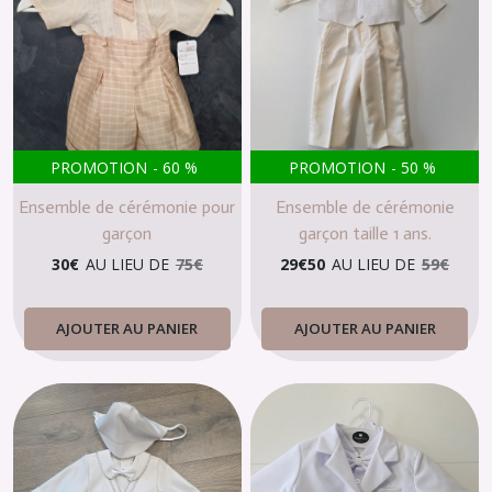
PROMOTION
-
60
%
PROMOTION
-
50
%
Ensemble de cérémonie pour
Ensemble de cérémonie
garçon
garçon taille 1 ans.
30
€
AU LIEU DE
75
€
29
€
50
AU LIEU DE
59
€
AJOUTER AU PANIER
AJOUTER AU PANIER