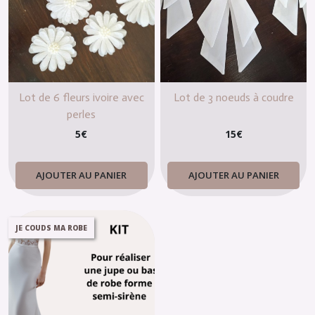
Lot de 6 fleurs ivoire avec
Lot de 3 noeuds à coudre
perles
5
€
15
€
AJOUTER AU PANIER
AJOUTER AU PANIER
JE COUDS MA ROBE