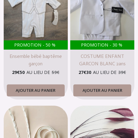
PROMOTION
-
50
%
PROMOTION
-
30
%
Ensemble bébé baptême
COSTUME ENFANT
garçon
GARCON BLANC 2ans
29
€
50
AU LIEU DE
59
€
27
€
30
AU LIEU DE
39
€
AJOUTER AU PANIER
AJOUTER AU PANIER