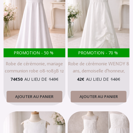
PROMOTION
-
50
%
PROMOTION
-
70
%
Robe de cérémonie, mariage
Robe de cérémonie WENDY 8
communion robe 08-1083B 12
ans, demoiselle d'honneur,
ans
communion
74
€
50
AU LIEU DE
149
€
42
€
AU LIEU DE
140
€
AJOUTER AU PANIER
AJOUTER AU PANIER