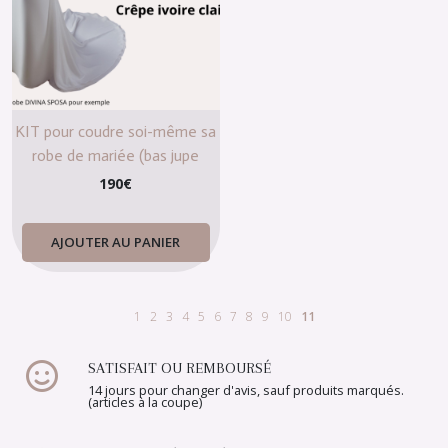
KIT pour coudre soi-même sa
robe de mariée (bas jupe
semi-sirène)
190
€
AJOUTER AU PANIER
1
2
3
4
5
6
7
8
9
10
11
SATISFAIT OU REMBOURSÉ
14 jours pour changer d'avis, sauf produits marqués.
(articles à la coupe)