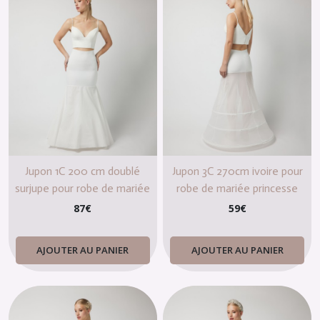
Jupon 1C 200 cm doublé
Jupon 3C 270cm ivoire pour
surjupe pour robe de mariée
robe de mariée princesse
sirène
87
€
59
€
AJOUTER AU PANIER
AJOUTER AU PANIER