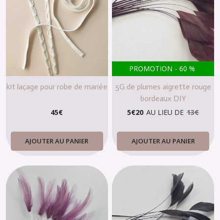
PROMOTION
-
60
%
kit laçage pour robe de mariée
5G de plumes aigrette rouge
bordeaux DIY
45
€
5
€
20
AU LIEU DE
13
€
AJOUTER AU PANIER
AJOUTER AU PANIER