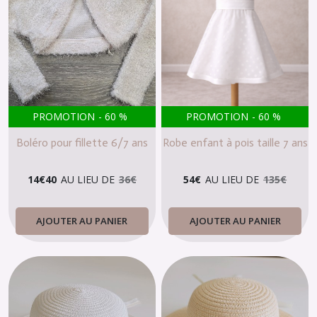
PROMOTION
-
60
%
PROMOTION
-
60
%
Boléro pour fillette 6/7 ans
Robe enfant à pois taille 7 ans
14
€
40
AU LIEU DE
36
€
54
€
AU LIEU DE
135
€
AJOUTER AU PANIER
AJOUTER AU PANIER