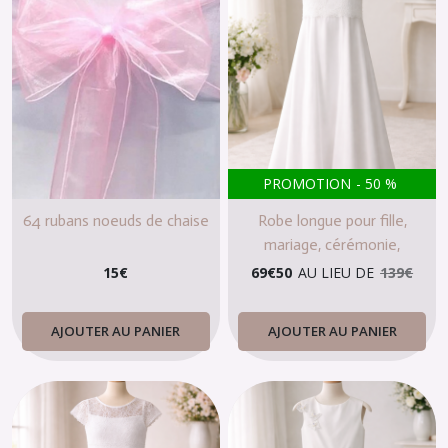
PROMOTION
-
50
%
64 rubans noeuds de chaise
Robe longue pour fille,
mariage, cérémonie,
communion
15
€
69
€
50
AU LIEU DE
139
€
AJOUTER AU PANIER
AJOUTER AU PANIER