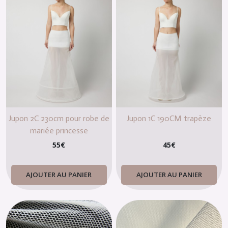
Jupon 2C 230cm pour robe de
Jupon 1C 190CM trapèze
mariée princesse
55
€
45
€
AJOUTER AU PANIER
AJOUTER AU PANIER