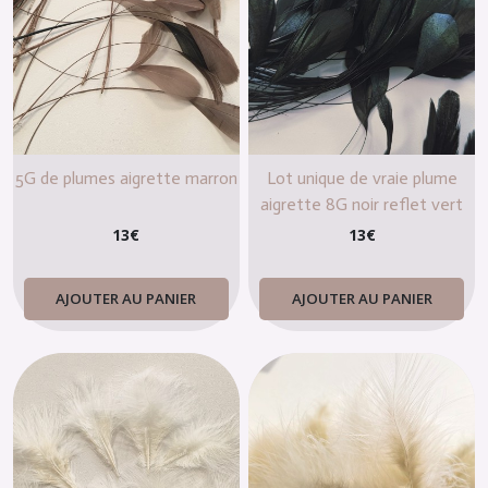
5G de plumes aigrette marron
Lot unique de vraie plume
aigrette 8G noir reflet vert
13
€
13
€
AJOUTER AU PANIER
AJOUTER AU PANIER