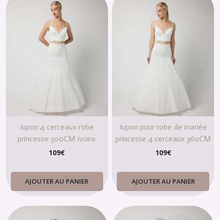
mariée
(221)
DIY
(15)
DIVERS
(2)
Afficher
les
Jupon 4 cerceaux robe
Jupon pour robe de mariée
résultats
princesse 300CM ivoire
princesse 4 cerceaux 360CM
IVOIRE
109
€
109
€
AJOUTER AU PANIER
AJOUTER AU PANIER