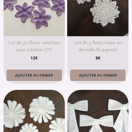
Lot de 30 fleurs violettes
Lot de 3 fleurs ivoire en
pour création DIY
dentelle fil argenté
12
€
8
€
AJOUTER AU PANIER
AJOUTER AU PANIER