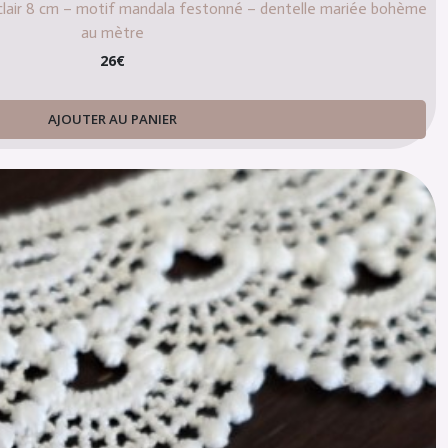
e clair 8 cm – motif mandala festonné – dentelle mariée bohème
au mètre
26
€
AJOUTER AU PANIER