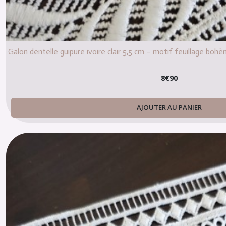
Galon dentelle guipure ivoire clair 5,5 cm – motif feuillage bo
8
€
90
AJOUTER AU PANIER