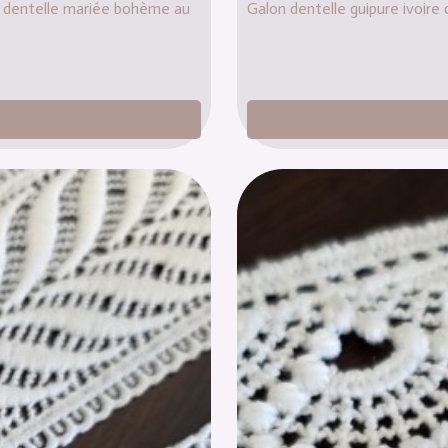
é – dentelle mariée bohème au
Galon dentelle guipure ivoir