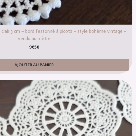
e clair 3 cm – bord festonné à picots – style bohème vintage –
vendu au mètre
9
€
50
AJOUTER AU PANIER