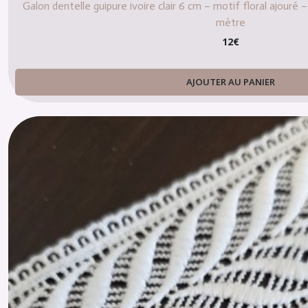
Galon dentelle guipure ivoire clair 6 cm – motif floral ajour
mètre
12
€
AJOUTER AU PANIER