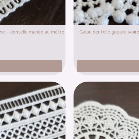
hème – dentelle mariée au mètre
Galon dentelle guipure ivoir