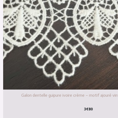
Galon dentelle guipure ivoire crème – motif ajouré v
3
€
80