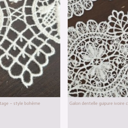
intage – style bohème
Galon dentelle guipure ivoire 