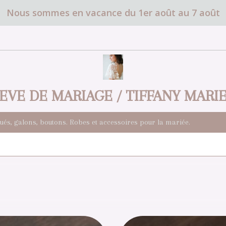
Nous sommes en vacance du 1er août au 7 août
EVE DE MARIAGE / TIFFANY MARI
qués, galons, boutons. Robes et accessoires pour la mariée.