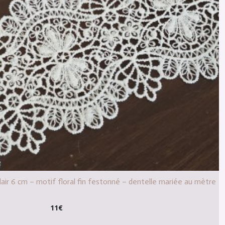
clair 6 cm – motif floral fin festonné – dentelle mariée au mètre
11
€